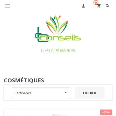
0
dehaze
person
shopping_cart
search
+41 (0) 79 663 36 55
COSMÉTIQUES
arrow_drop_down
FILTRER
Pertinence
-40%