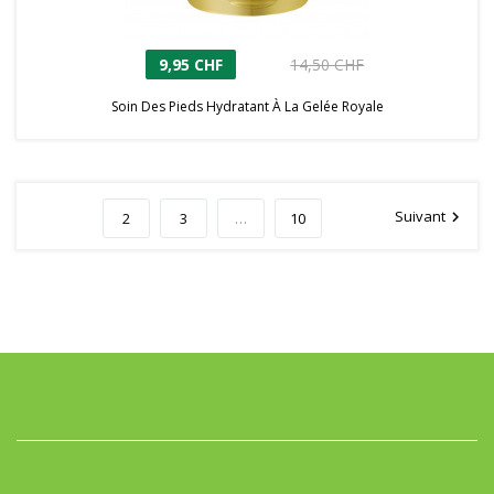
9,95 CHF
14,50 CHF
Soin Des Pieds Hydratant À La Gelée Royale
1
Suivant
keyboard_arrow_right
2
3
…
10