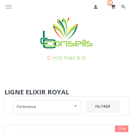
0
dehaze
person
shopping_cart
search
+41 (0) 79 663 36 55
LIGNE ELIXIR ROYAL
arrow_drop_down
FILTRER
Pertinence
-35%