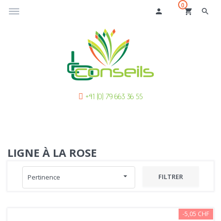
0
dehaze
person
shopping_cart
search
+41 (0) 79 663 36 55
LIGNE À LA ROSE
arrow_drop_down
FILTRER
Pertinence
-5,05 CHF