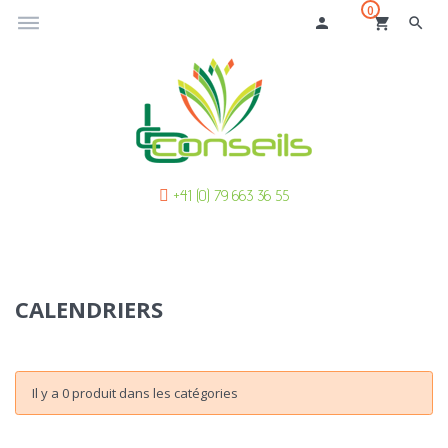
0
dehaze
person
shopping_cart
search
+41 (0) 79 663 36 55
CALENDRIERS
Il y a 0 produit dans les catégories