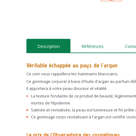
Description
Références
Consei
Véritable échappée au pays de l’argan
Ce soin vous rappellera les hammams Marocains.
Ce gommage corporel à base d'huile d'argan au parfum délica
Il apportera à votre peau douceur et vitalité.
La texture fondante de ce produit de beauté, légèrement m
mortes de l’épiderme.
Satinée et revitalisée, la peau est lumineuse et fin prête 
Ce gommage corps revitalisant à l'argan est certifié cosm
Le prix de l’Observatoire des cosmétiques