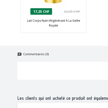
17,25 CHF
23,00 CHF
Lait Corps Nutri-Régénérant À La Gelée
Royale
Commentaires (0)
chat
Les clients qui ont acheté ce produit ont égaleme