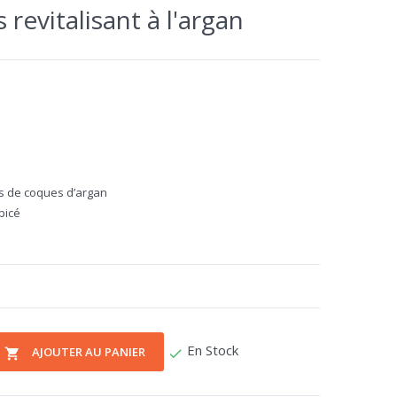
evitalisant à l'argan
les de coques d’argan
picé
En Stock
AJOUTER AU PANIER
check
local_grocery_store