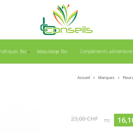
métiques Bio
Maquillage Bio
Compléments alimentaire
Accueil
Marques
Fleur
23,00 CHF
16,1
TTC