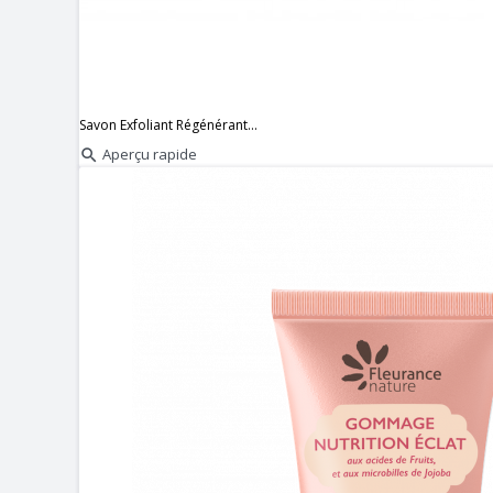
Savon Exfoliant Régénérant...
Aperçu rapide
search