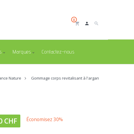
0
shopping_cart
person
search
s
Marques
Contactez-nous
ance Nature
Gommage corps revitalisant à l'argan
0 CHF
Économisez 30%