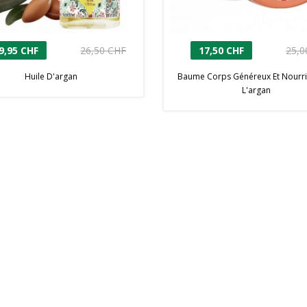
9,95 CHF
26,50 CHF
17,50 CHF
25,0
Huile D'argan
Baume Corps Généreux Et Nourri
L'argan