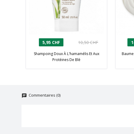
5,95 CHF
10,50 CHF
1
Shampoing Doux À L'hamamélis Et Aux
Baume 
Protéines De Blé
Commentaires (0)
chat