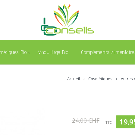
métiques Bio
Maquillage Bio
Compléments alimentaire
Accueil
Cosmétiques
Autres
24,00 CHF
19,9
TTC