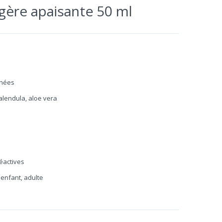
gère apaisante 50 ml
anées
calendula, aloe vera
éactives
 enfant, adulte