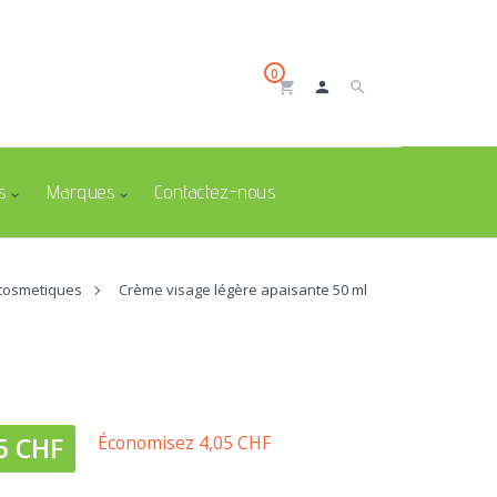
0
shopping_cart
person
search
s
Marques
Contactez-nous
 cosmetiques
Crème visage légère apaisante 50 ml
5 CHF
Économisez 4,05 CHF