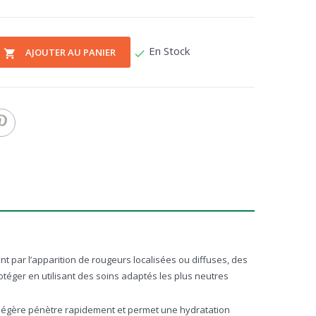
En Stock
AJOUTER AU PANIER
check
local_grocery_store
t par l’apparition de rougeurs localisées ou diffuses, des
rotéger en utilisant des soins adaptés les plus neutres
re légère pénètre rapidement et permet une hydratation